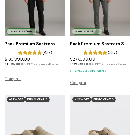
+ 1 Remera Slim Fit
+ 3 Remeras Slim Fit
Pack Premium Sastrero
Pack Premium Sastrero 3
(437)
(337)
$139.990,00
$277.990,00
$ 111.992,00
$ 222.392,00
20% OFF Transferencia o Efectivo
20% OFF Transferencia o Efectivo
6
x
$46.331,67
sin interés
Comprar
Comprar
-
21
%
OFF
ENVÍO GRATIS
-
29
%
OFF
ENVÍO GRATIS