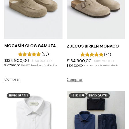
MOCASÍN CLOG GAMUZA
ZUECOS BIRKEN MONACO
(93)
(74)
$134.900,00
$134.900,00
$169.900,00
$189.900,00
$ 107.920,00
$ 107.920,00
20% OFF Transferencia o Efectivo
20% OFF Transferencia o Efectivo
Comprar
Comprar
ENVÍO GRATIS
-
31
%
OFF
ENVÍO GRATIS