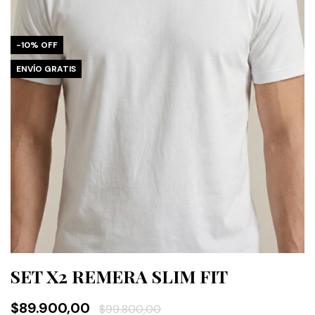
-
10
%
OFF
ENVÍO GRATIS
SET X2 REMERA SLIM FIT
$89.900,00
$99.800,00