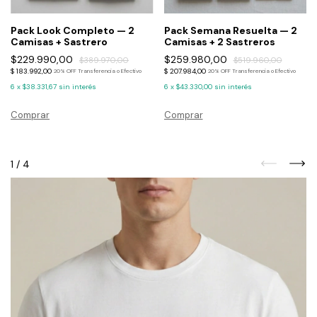
Pack Look Completo — 2
Pack Semana Resuelta — 2
Camisas + Sastrero
Camisas + 2 Sastreros
$229.990,00
$259.980,00
$389.970,00
$519.960,00
$ 183.992,00
$ 207.984,00
20% OFF Transferencia o Efectivo
20% OFF Transferencia o Efectivo
6
x
$38.331,67
sin interés
6
x
$43.330,00
sin interés
Comprar
Comprar
1
/
4