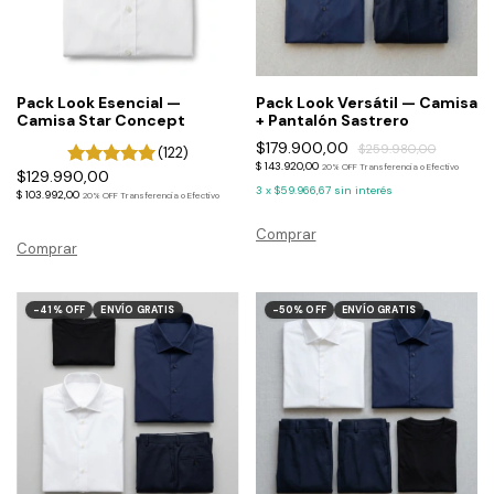
Pack Look Esencial —
Pack Look Versátil — Camisa
Camisa Star Concept
+ Pantalón Sastrero
$179.900,00
$259.980,00
(122)
$ 143.920,00
20% OFF Transferencia o Efectivo
$129.990,00
3
x
$59.966,67
sin interés
$ 103.992,00
20% OFF Transferencia o Efectivo
Comprar
Comprar
-
41
%
OFF
ENVÍO GRATIS
-
50
%
OFF
ENVÍO GRATIS