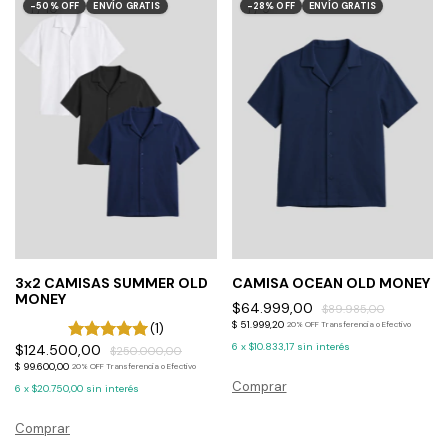
-
50
%
OFF
ENVÍO GRATIS
-
28
%
OFF
ENVÍO GRATIS
1
/
10
1
/
5
3x2 CAMISAS SUMMER OLD
CAMISA OCEAN OLD MONEY
MONEY
$64.999,00
$89.985,00
$ 51.999,20
20% OFF Transferencia o Efectivo
(1)
6
x
$10.833,17
sin interés
$124.500,00
$250.000,00
$ 99.600,00
20% OFF Transferencia o Efectivo
Comprar
6
x
$20.750,00
sin interés
Comprar